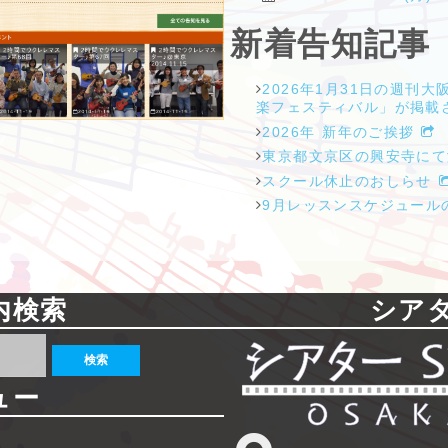
新着告知記事
2026年1月31日の週刊
楽フェスティバル」が掲載
2026年 新年のご挨拶
東京都文京区の興安寺に
スクール休止のおしらせ
9月レッスンスケジュール
内検索
シアタ
ュー