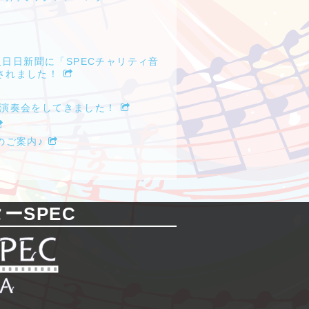
大阪日日新聞に「SPECチャリティ音
されました！
て演奏会をしてきました！
のご案内♪
ーSPEC